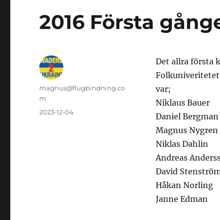
2016 Första gång
Det allra första
Folkuniveritetet.
Författare
magnus@flugbindning.co
var;
m
Niklaus Bauer
Publicerat
2023-12-04
Daniel Bergman
den
Magnus Nygren
Niklas Dahlin
Andreas Anders
David Stenströ
Håkan Norling
Janne Edman