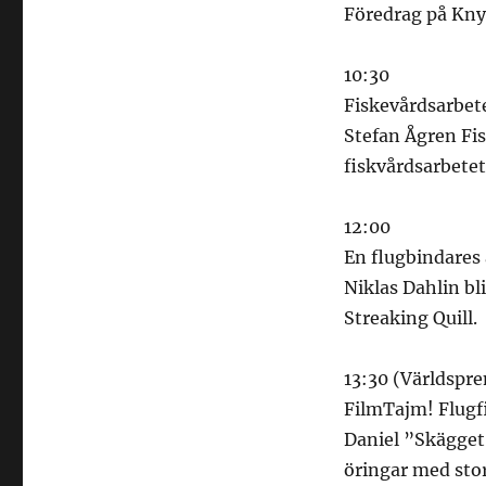
Föredrag på Kny
10:30
Fiskevårdsarbete
Stefan Ågren F
fiskvårdsarbetet
12:00
En flugbindares 
Niklas Dahlin bli
Streaking Quill.
13:30 (Världspre
FilmTajm! Flugf
Daniel ”Skägget”
öringar med sto