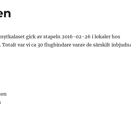
en
 knytkalaset gick av stapeln 2016-02-26 i lokaler hos
 Totalt var vi ca 30 flugbindare varav de särskilt inbjudn
son
m