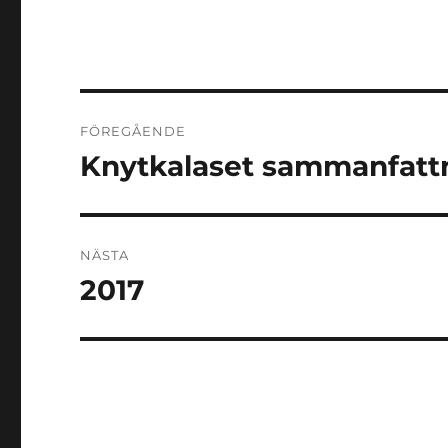
Inläggsnavigering
FÖREGÅENDE
Knytkalaset sammanfatt
Föregående
inlägg:
NÄSTA
2017
Nästa
inlägg: