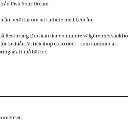
från Fish Your Dream.
duån berättar om sitt arbete med Leduån.
på Resturang Droskan där en mindre välgörenhetsaukti
n för Leduån. Vi fick ihop ca 10.000:- som kommer att
ringar att må bättre.
kommentar.